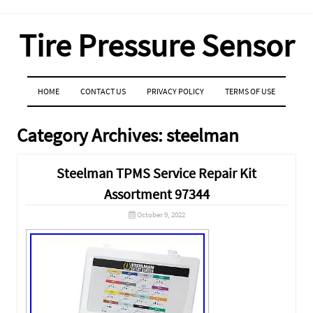
Tire Pressure Sensor
MENU
SKIP TO CONTENT
HOME
CONTACT US
PRIVACY POLICY
TERMS OF USE
Category Archives:
steelman
Steelman TPMS Service Repair Kit
Assortment 97344
October 9, 2022