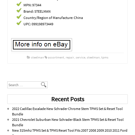
MPN: 97344
Brand: STEELMAN
Country/Region of Manufacture: China
UPC: 099198973449
steelman
assortment
,
repair
,
service
,
steelman
,
tpms
Post navigation
Search
Recent Posts
2022 Cadillac Escalade New Schrader Chrome Stem TPMS Set & Reset Tool
Bundle
2021 Chevrolet Suburban New Schrader Black Stem TPMS Set & Reset Tool
Bundle
New 315mhz TPMS Set & TPMS Reset Tool Fits 2007 2008 2009 2010 2011 Ford