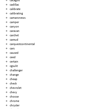
cacagoo
cadillac
calibrate
calibrating
camaronews
camper
canyon
caravan
carchet
careud
carquestcontinental
cars
caused
ceed
certain
cgsulit
challenger
change
cheap
check
chevrolet
chevy
choose
chrome
chrysler