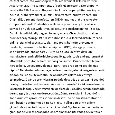
car that comes into your shop with this convenient TPMS Valve Stem
Assortment Kit. The components of each kit are essential to properly
service the TPMS sensor. They each include a properly fitted sealing cap,
hex nut, rubber grommet, aluminum valve stem, and valve core. The
Original Equipment Manufacturers (OEM) requires that the valve stem
components and EPDM rubber seals are replaced every time a tire is
serviced on vehicles with TPMS, so be sure to stock up on this kit today!
Each kit is individually bagged for easy access. Clear plastic container
provides easy storage. RAK Distribution is a USA-located distributor and
online retailer of specialty tools, hand tools, home improvement
products, personal protection equipment (PPE), storage products,
sporting goods, and apparel. Our mission is to identify, develop,
manufacture, and sell the highest quality goods, tools and equipment at
affordable prices to the hard-working consumer. Our dedicated team is
here to help. Do you provide tracking? ¿Puedo recibir mi pedido más
rápido? Desafortunadamente, en este momento, el envío urgente no está
disponible. Consulte a continuación nuestros plazos de entrega
estimados. ¿Cuándo se enviará mi pedido después de realizar mi pedido?
La mayoría de los pedidos se envían en un plazo de 12 a 24 horas durante
la semana laboral y se entregan en un plazo de 1 a 5 días, según el método
de entrega y la dirección de recepción. ¿Cómo se enviará mi pedido?
Todos nuestros productos se envían desde uno de nuestros centros de
distribución autónomos en EE. Can I return all or part of my order?
¿Puedo devolver todo o parte de mi pedido? Sí, ofrecemos devoluciones
gratuitas de 60 días para todos los productos no utilizados devueltos en