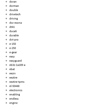
doran
dorman
double
drivetech
driving
dsv-esona
dt41
ducati
durable
dvt-pro
e-150
e-250
e-gear
easy
easyguard
eb3z-1a189-a
ebat
eezrv
eeztire
eeztire-tpms
el-50448
electronics
enabling
endless
engine