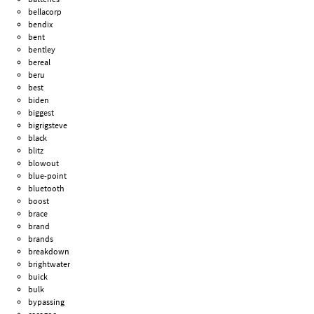
bellacorp
bendix
bent
bentley
bereal
beru
best
biden
biggest
bigrigsteve
black
blitz
blowout
blue-point
bluetooth
boost
brace
brand
brands
breakdown
brightwater
buick
bulk
bypassing