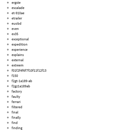
ergste
escalade
et-910ae
etrailer
euobd
even
ex35
exceptional
expedition
experience
explains
external
extreem
f01f2f4f6f7f10f11f12f13
f150
f2gt-1a189-ab
f2gz1a189ab
factory
faulty
ferrari
filtered
final
finally
find
finding