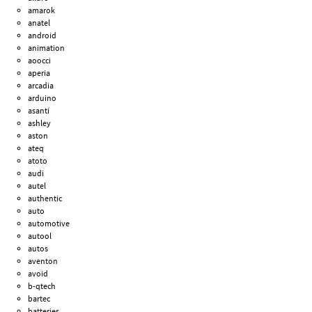
amarok
anatel
android
animation
aoocci
aperia
arcadia
arduino
asanti
ashley
aston
ateq
atoto
audi
autel
authentic
auto
automotive
autool
autos
aventon
avoid
b-qtech
bartec
batteries