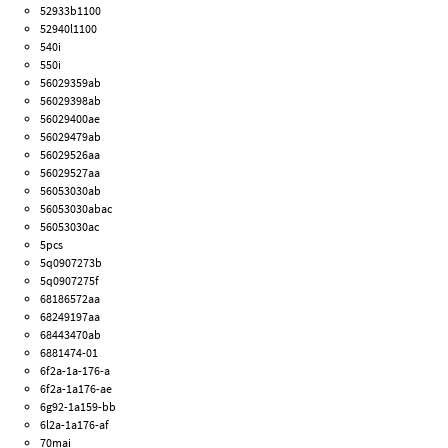
52933b1100
52940l1100
540i
550i
56029359ab
56029398ab
56029400ae
56029479ab
56029526aa
56029527aa
56053030ab
56053030abac
56053030ac
5pcs
5q0907273b
5q0907275f
68186572aa
68249197aa
68443470ab
6881474-01
6f2a-1a-176-a
6f2a-1a176-ae
6g92-1a159-bb
6l2a-1a176-af
70mai