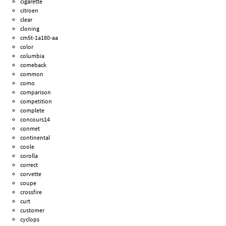
cigarette
citroen
clear
cloning
cm5t-1a180-aa
color
columbia
comeback
common
como
comparison
competition
complete
concours14
conmet
continental
coole
corolla
correct
corvette
coupe
crossfire
curt
customer
cyclops