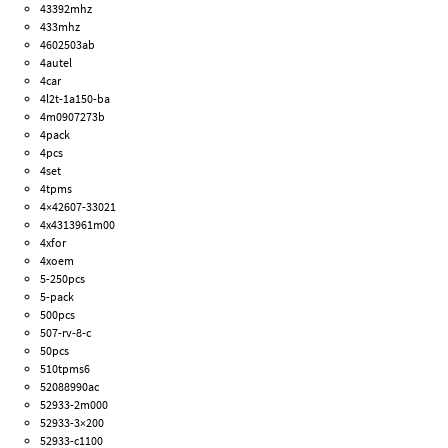
43392mhz
433mhz
4602503ab
4autel
4car
4l2t-1a150-ba
4m0907273b
4pack
4pcs
4set
4tpms
4×42607-33021
4x4313961m00
4xfor
4xoem
5-250pcs
5-pack
500pcs
507-rv-8-c
50pcs
510tpms6
52088990ac
52933-2m000
52933-3×200
52933-c1100