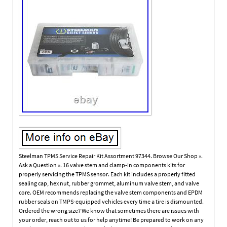
Steelman TPMS Service Repair Kit Assortment 97344. Browse Our Shop ».
Ask a Question ». 16 valve stem and clamp-in components kits for
properly servicing the TPMS sensor. Each kit includes a properly fitted
sealing cap, hex nut, rubber grommet, aluminum valve stem, and valve
core. OEM recommends replacing the valve stem components and EPDM
rubber seals on TMPS-equipped vehicles every time a tire is dismounted.
Ordered the wrong size? We know that sometimes there are issues with
your order, reach out to us for help anytime! Be prepared to work on any