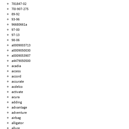
781847-02
7l0-907-275
89-92
93-96
96680661a
97-00
97-13
98-06
a0009003713
a0009050030
a0009053907
a4479050500
acadia
access
accord
accurate
acdelco
activate
acura
adding
advantage
adventure
airbag
alligator
allure