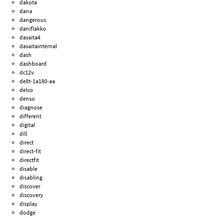
dakota
dana
dangerous
daniflakko
dasaita4
dasaitainternal
dash
dashboard
dc12v
de8t-1a180-aa
delco
denso
diagnose
different
digital
dill
direct
direct-fit
directfit
disable
disabling
discover
discovery
display
dodge