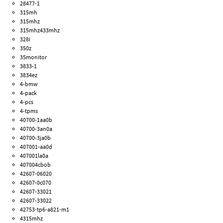
28477-1
315mh
315mhz
315mhz433mhz
328i
350z
35monitor
3833-1
3834ez
4-bmw
4-pack
4-pcs
4-tpms
40700-1aa0b
40700-3an0a
40700-3ja0b
407001-aa0d
407001la0a
407004cbob
42607-06020
42607-0c070
42607-33021
42607-33022
42753-tp6-a821-m1
4315mhz