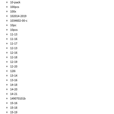
10-pack
100pcs
100x
102014-2019
1034602-00-c
10pc
10pcs
11-13
11-16
11-17
12-13
12-16
12-18
12-19
12-20
128i
13-14
13-16
14-18
14-20
14-21
149070101b
15-16
15-18
15-19