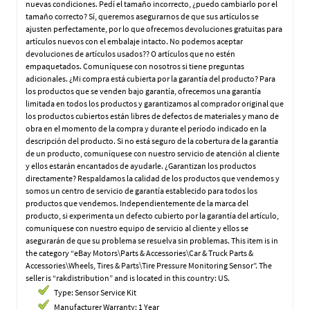
nuevas condiciones. Pedí el tamaño incorrecto, ¿puedo cambiarlo por el
tamaño correcto? Sí, queremos asegurarnos de que sus artículos se
ajusten perfectamente, por lo que ofrecemos devoluciones gratuitas para
artículos nuevos con el embalaje intacto. No podemos aceptar
devoluciones de artículos usados?? O artículos que no estén
empaquetados. Comuníquese con nosotros si tiene preguntas
adicionales. ¿Mi compra está cubierta por la garantía del producto? Para
los productos que se venden bajo garantía, ofrecemos una garantía
limitada en todos los productos y garantizamos al comprador original que
los productos cubiertos están libres de defectos de materiales y mano de
obra en el momento de la compra y durante el período indicado en la
descripción del producto. Si no está seguro de la cobertura de la garantía
de un producto, comuníquese con nuestro servicio de atención al cliente
y ellos estarán encantados de ayudarle. ¿Garantizan los productos
directamente? Respaldamos la calidad de los productos que vendemos y
somos un centro de servicio de garantía establecido para todos los
productos que vendemos. Independientemente de la marca del
producto, si experimenta un defecto cubierto por la garantía del artículo,
comuníquese con nuestro equipo de servicio al cliente y ellos se
asegurarán de que su problema se resuelva sin problemas. This item is in
the category “eBay Motors\Parts & Accessories\Car & Truck Parts &
Accessories\Wheels, Tires & Parts\Tire Pressure Monitoring Sensor”. The
seller is “rakdistribution” and is located in this country: US.
Type: Sensor Service Kit
Manufacturer Warranty: 1 Year